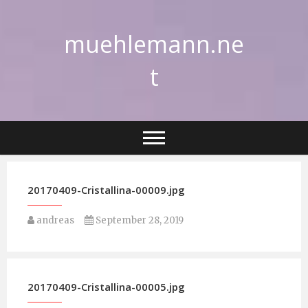
Skip
to
muehlemann.ne
content
t
20170409-Cristallina-00009.jpg
andreas
September 28, 2019
20170409-Cristallina-00005.jpg